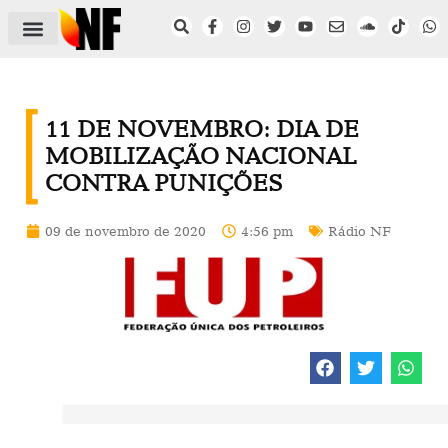
ÁREA DO FILIADO
NOTÍCIAS DO NF
SAÚDE E SEGURANÇA
ACORDO COLETIVO
SETOR PRIVADO
NF NAS INSTITUIÇÕES
11 DE NOVEMBRO: DIA DE
MOBILIZAÇÃO NACIONAL
CONTRA PUNIÇÕES
09 de novembro de 2020
4:56 pm
Rádio NF