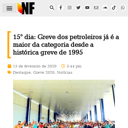
ÁREA DO FILIADO
NOTÍCIAS DO NF
SAÚDE E SEGURANÇA
ACORDO COLETIVO
SETOR PRIVADO
NF NAS INSTITUIÇÕES
15° dia: Greve dos petroleiros já é a
maior da categoria desde a
histórica greve de 1995
15 de fevereiro de 2020
3:44 pm
Destaque
,
Greve 2020
,
Notícias