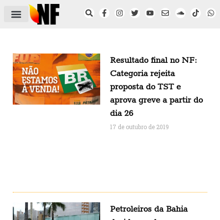
ÁREA DO FILIADO
NOTÍCIAS DO NF
SAÚDE E SEGURANÇA
ACORDO COLETIVO
SETOR PRIVADO
NF NAS INSTITUIÇÕES
Resultado final no NF:
Categoria rejeita
proposta do TST e
aprova greve a partir do
dia 26
17 de outubro de 2019
Petroleiros da Bahia