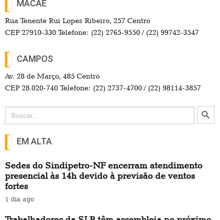
MACAÉ
Rua Tenente Rui Lopes Ribeiro, 257 Centro
CEP 27910-330 Telefone: (22) 2765-9550 / (22) 99742-3547
CAMPOS
Av. 28 de Março, 485 Centro
CEP 28.020-740 Telefone: (22) 2737-4700 / (22) 98114-3857
Search Button
Search
for:
EM ALTA
Sedes do Sindipetro-NF encerram atendimento
presencial às 14h devido à previsão de ventos
fortes
1 dia ago
Trabalhadores da SLB têm assembleia no próximo