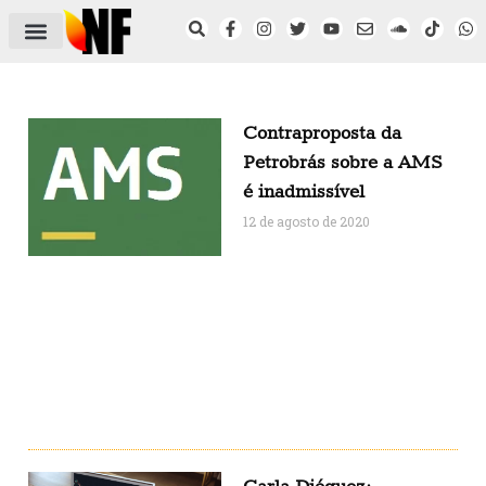
ÁREA DO FILIADO
NOTÍCIAS DO NF
SAÚDE E SEGURANÇA
ACORDO COLETIVO
SETOR PRIVADO
NF NAS INSTITUIÇÕES
Contraproposta da
Petrobrás sobre a AMS
é inadmissível
12 de agosto de 2020