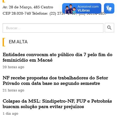
Av. 28 de Março, 485 Centro
CEP 28.020-740 Telefone: (22) 2737-4700 / (22) 98114-3857
Search Button
Search
for:
EM ALTA
Entidades convocam ato público dia 7 pelo fim do
feminicídio em Macaé
20 horas ago
NF recebe propostas dos trabalhadores do Setor
Privado com data base no segundo semestre
21 horas ago
Colapso da MSL: Sindipetro-NF, FUP e Petrobrás
buscam solução para evitar prejuízos
1 dia ago