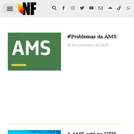
ÁREA DO FILIADO
NOTÍCIAS DO NF
SAÚDE E SEGURANÇA
ACORDO COLETIVO
SETOR PRIVADO
NF NAS INSTITUIÇÕES
#Problemas da AMS
30 de novembro de 2020