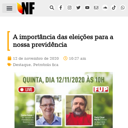
ÁREA DO FILIADO
NOTÍCIAS DO NF
SAÚDE E SEGURANÇA
ACORDO COLETIVO
SETOR PRIVADO
NF NAS INSTITUIÇÕES
A importância das eleições para a
nossa previdência
12 de novembro de 2020
10:27 am
Destaque
,
Petrobrás fica