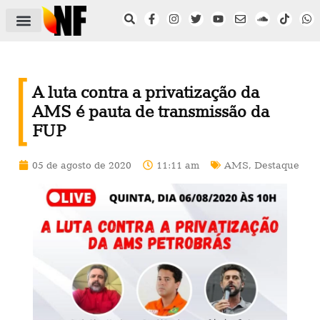
ÁREA DO FILIADO
NOTÍCIAS DO NF
SAÚDE E SEGURANÇA
ACORDO COLETIVO
SETOR PRIVADO
NF NAS INSTITUIÇÕES
A luta contra a privatização da
AMS é pauta de transmissão da
FUP
05 de agosto de 2020
11:11 am
AMS
,
Destaque