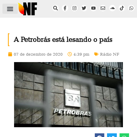
ÁREA DO FILIADO
NOTÍCIAS DO NF
SAÚDE E SEGURANÇA
ACORDO COLETIVO
SETOR PRIVADO
NF NAS INSTITUIÇÕES
A Petrobrás está lesando o país
07 de dezembro de 2020
4:39 pm
Rádio NF