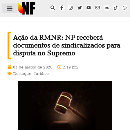
ÁREA DO FILIADO
NOTÍCIAS DO NF
SAÚDE E SEGURANÇA
ACORDO COLETIVO
SETOR PRIVADO
NF NAS INSTITUIÇÕES
Ação da RMNR: NF receberá
documentos de sindicalizados para
disputa no Supremo
04 de março de 2020
2:19 pm
Destaque
,
Jurídico