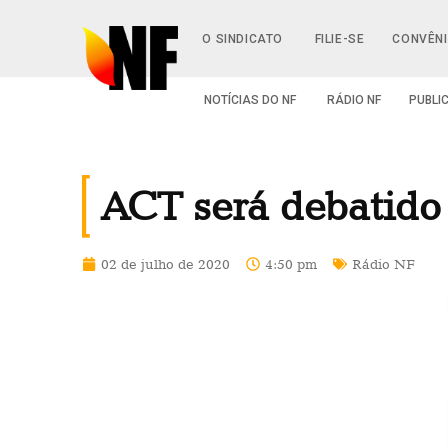
O SINDICATO
FILIE-SE
CONVÊN
NOTÍCIAS DO NF
RÁDIO NF
PUBLI
ACT será debatido
02 de julho de 2020
4:50 pm
Rádio NF