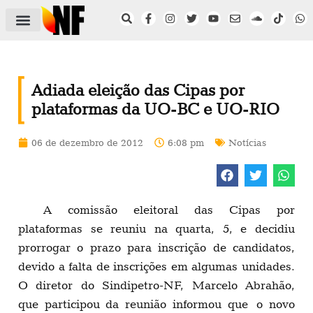
ÁREA DO FILIADO
NOTÍCIAS DO NF
SAÚDE E SEGURANÇA
ACORDO COLETIVO
SETOR PRIVADO
NF NAS INSTITUIÇÕES
Adiada eleição das Cipas por
plataformas da UO-BC e UO-RIO
06 de dezembro de 2012
6:08 pm
Notícias
A comissão eleitoral das Cipas por
plataformas se reuniu na quarta, 5, e decidiu
prorrogar o prazo para inscrição de candidatos,
devido a falta de inscrições em algumas unidades.
O diretor do Sindipetro-NF, Marcelo Abrahão,
que participou da reunião informou que o novo