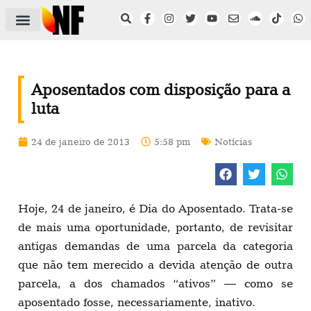
ÁREA DO FILIADO
NOTÍCIAS DO NF
SAÚDE E SEGURANÇA
ACORDO COLETIVO
SETOR PRIVADO
NF NAS INSTITUIÇÕES
Aposentados com disposição para a
luta
24 de janeiro de 2013
5:58 pm
Notícias
Hoje, 24 de janeiro, é Dia do Aposentado. Trata-se
de mais uma oportunidade, portanto, de revisitar
antigas demandas de uma parcela da categoria
que não tem merecido a devida atenção de outra
parcela, a dos chamados “ativos” — como se
aposentado fosse, necessariamente, inativo.