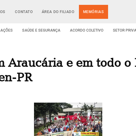
IOS
CONTATO
ÁREA DO FILIADO
MEMÓRIAS
CAÇÕES
SAÚDE E SEGURANÇA
ACORDO COLETIVO
SETOR PRIV
m Araucária e em todo o 
fen-PR