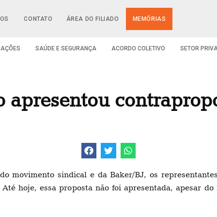
IOS
CONTATO
ÁREA DO FILIADO
MEMÓRIAS
CAÇÕES
SAÚDE E SEGURANÇA
ACORDO COLETIVO
SETOR PRIV
 apresentou contrapropos
s do movimento sindical e da Baker/BJ, os representan
. Até hoje, essa proposta não foi apresentada, apesar d