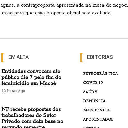
agnus, a contraproposta apresentada na mesa de negocia
nião para que essa proposta oficial seja avaliada.
EM ALTA
EDITORIAS
Entidades convocam ato
PETROBRÁS FICA
público dia 7 pelo fim do
feminicídio em Macaé
COVID-19
13 horas ago
SAÚDE
DENÚNCIA
NF recebe propostas dos
MANIFESTOS
trabalhadores do Setor
APOSENTADOS
Privado com data base no
segundo semestre