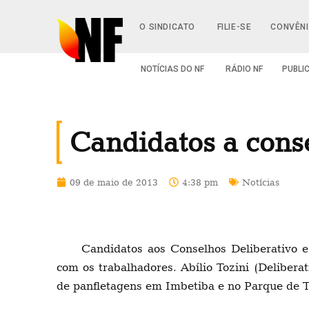
O SINDICATO
FILIE-SE
CONVÊN
NOTÍCIAS DO NF
RÁDIO NF
PUBLI
Candidatos a conse
09 de maio de 2013
4:38 pm
Notícias
Candidatos aos Conselhos Deliberativo e
com os trabalhadores. Abílio Tozini (Delibera
de panfletagens em Imbetiba e no Parque de T