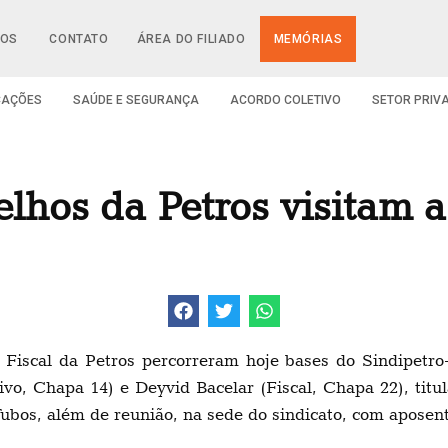
IOS
CONTATO
ÁREA DO FILIADO
MEMÓRIAS
CAÇÕES
SAÚDE E SEGURANÇA
ACORDO COLETIVO
SETOR PRIV
lhos da Petros visitam a
 Fiscal da Petros percorreram hoje bases do Sindipetro
tivo, Chapa 14) e Deyvid Bacelar (Fiscal, Chapa 22), titu
ubos, além de reunião, na sede do sindicato, com apose