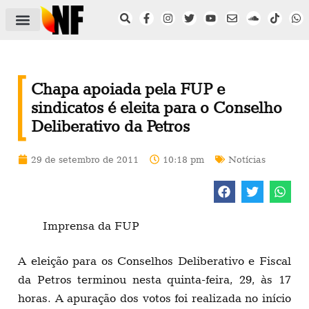
ÁREA DO FILIADO
NOTÍCIAS DO NF
SAÚDE E SEGURANÇA
ACORDO COLETIVO
SETOR PRIVADO
NF NAS INSTITUIÇÕES
Chapa apoiada pela FUP e
sindicatos é eleita para o Conselho
Deliberativo da Petros
29 de setembro de 2011
10:18 pm
Notícias
Imprensa da FUP
A eleição para os Conselhos Deliberativo e Fiscal
da Petros terminou nesta quinta-feira, 29, às 17
horas. A apuração dos votos foi realizada no início