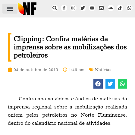
ÁREA DO FILIADO
NOTÍCIAS DO NF
SAÚDE E SEGURANÇA
ACORDO COLETIVO
SETOR PRIVADO
NF NAS INSTITUIÇÕES
Clipping: Confira matérias da
imprensa sobre as mobilizações dos
petroleiros
04 de outubro de 2013
1:46 pm
Notícias
Confira abaixo vídeos e áudios de matérias da
imprensa regional sobre a mobilização realizada
ontem pelos petroleiros no Norte Fluminense,
dentro do calendário nacional de atividades.