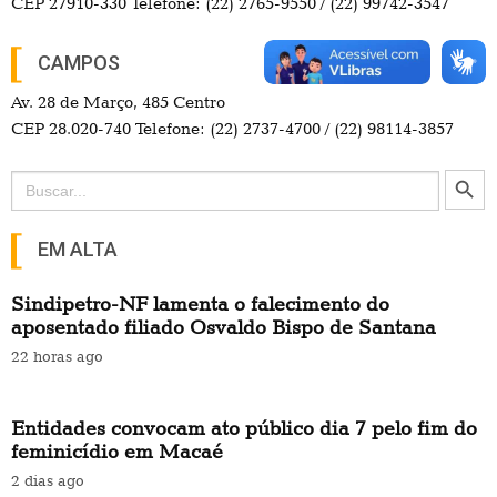
CEP 27910-330 Telefone: (22) 2765-9550 / (22) 99742-3547
CAMPOS
Av. 28 de Março, 485 Centro
CEP 28.020-740 Telefone: (22) 2737-4700 / (22) 98114-3857
Search Button
Search
for:
EM ALTA
Sindipetro-NF lamenta o falecimento do
aposentado filiado Osvaldo Bispo de Santana
22 horas ago
Entidades convocam ato público dia 7 pelo fim do
feminicídio em Macaé
2 dias ago