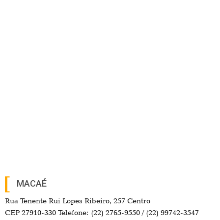
MACAÉ
Rua Tenente Rui Lopes Ribeiro, 257 Centro
CEP 27910-330 Telefone: (22) 2765-9550 / (22) 99742-3547
CAMPOS
Av. 28 de Março, 485 Centro
CEP 28.020-740 Telefone: (22) 2737-4700 / (22) 98114-3857
Search Button
Search
for:
EM ALTA
Sindipetro-NF lamenta o falecimento do
aposentado filiado Osvaldo Bispo de Santana
23 horas ago