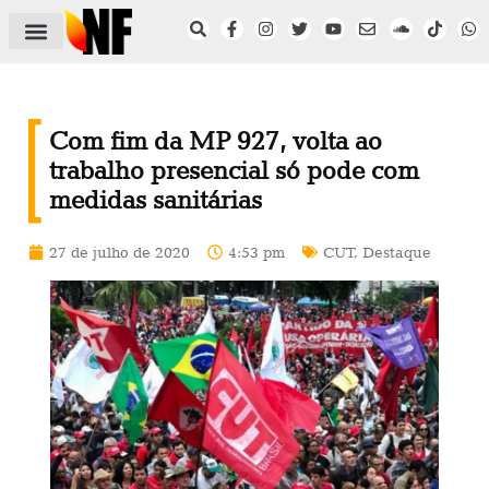
ÁREA DO FILIADO
NOTÍCIAS DO NF
SAÚDE E SEGURANÇA
ACORDO COLETIVO
SETOR PRIVADO
NF NAS INSTITUIÇÕES
Com fim da MP 927, volta ao
trabalho presencial só pode com
medidas sanitárias
27 de julho de 2020
4:53 pm
CUT
,
Destaque