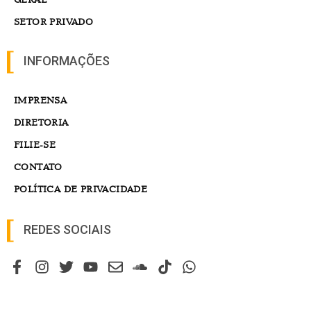
© 2023 – Sindicato dos Petroleiros do Norte Fluminense. CNPJ
01.322.648/0001-47. Todos os direitos reservados. Design e
desenvolvimento por
NetartWeb
.
VÍDEO
EDITORIAS
PODCAST