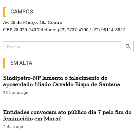
Entidades convocam ato público dia 7 pelo fim do
feminicídio em Macaé
2 dias ago
NF recebe propostas dos trabalhadores do Setor
Privado com data base no segundo semestre
2 dias ago
EDITORIAS
PETROBRÁS FICA
COVID-19
SAÚDE
DENÚNCIA
MANIFESTOS