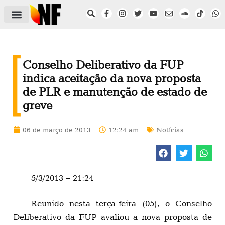
ÁREA DO FILIADO
NOTÍCIAS DO NF
SAÚDE E SEGURANÇA
ACORDO COLETIVO
SETOR PRIVADO
NF NAS INSTITUIÇÕES
Conselho Deliberativo da FUP
indica aceitação da nova proposta
de PLR e manutenção de estado de
greve
06 de março de 2013
12:24 am
Notícias
5/3/2013 – 21:24
Reunido nesta terça-feira (05), o Conselho
Deliberativo da FUP avaliou a nova proposta de