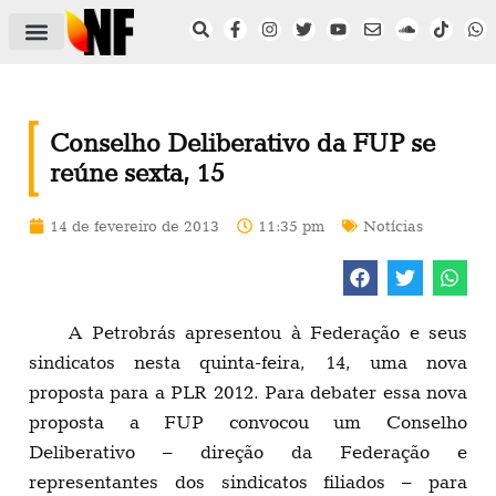
ÁREA DO FILIADO
NOTÍCIAS DO NF
SAÚDE E SEGURANÇA
ACORDO COLETIVO
SETOR PRIVADO
NF NAS INSTITUIÇÕES
Conselho Deliberativo da FUP se
reúne sexta, 15
14 de fevereiro de 2013
11:35 pm
Notícias
A Petrobrás apresentou à Federação e seus
sindicatos nesta quinta-feira, 14, uma nova
proposta para a PLR 2012. Para debater essa nova
proposta a FUP convocou um Conselho
Deliberativo – direção da Federação e
representantes dos sindicatos filiados – para