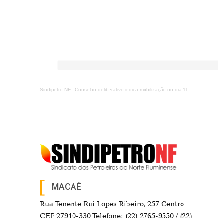
Sindipetro-NF
·
Conselho deliberativo indica mobilização no dia 11
MACAÉ
Rua Tenente Rui Lopes Ribeiro, 257 Centro
CEP 27910-330 Telefone: (22) 2765-9550 / (22)