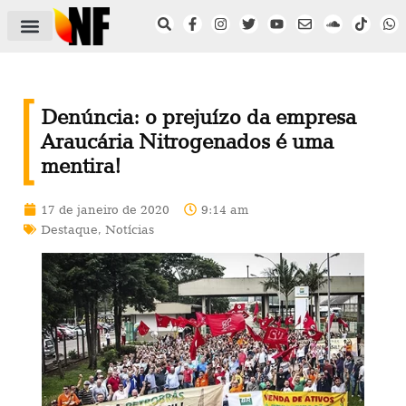
ÁREA DO FILIADO
NOTÍCIAS DO NF
SAÚDE E SEGURANÇA
ACORDO COLETIVO
SETOR PRIVADO
NF NAS INSTITUIÇÕES
Denúncia: o prejuízo da empresa
Araucária Nitrogenados é uma
mentira!
17 de janeiro de 2020
9:14 am
Destaque
,
Notícias