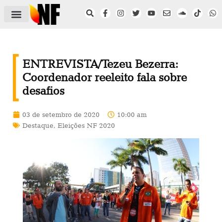
ÁREA DO FILIADO
NOTÍCIAS DO NF
SAÚDE E SEGURANÇA
ACORDO COLETIVO
SETOR PRIVADO
NF NAS INSTITUIÇÕES
ENTREVISTA/Tezeu Bezerra:
Coordenador reeleito fala sobre
desafios
03 de setembro de 2020
10:00 am
Destaque
,
Eleições NF 2020