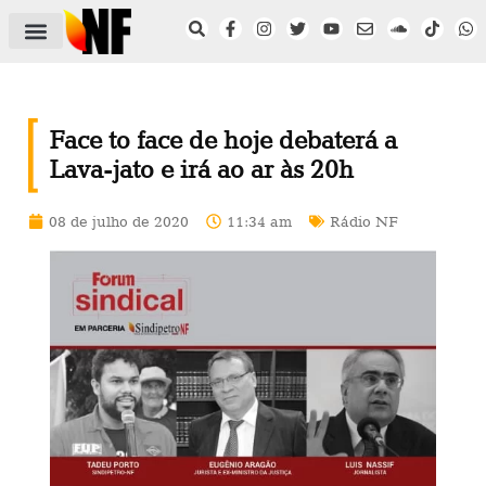
ÁREA DO FILIADO
NOTÍCIAS DO NF
SAÚDE E SEGURANÇA
ACORDO COLETIVO
SETOR PRIVADO
NF NAS INSTITUIÇÕES
Face to face de hoje debaterá a
Lava-jato e irá ao ar às 20h
08 de julho de 2020
11:34 am
Rádio NF