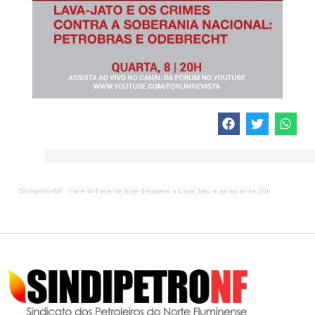
Sindipetro-NF
·
Face to Face de hoje debaterá a Lava Jato e irá ao ar às 20h