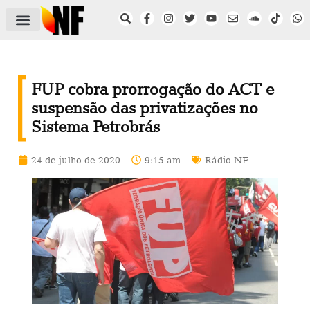
ÁREA DO FILIADO
NOTÍCIAS DO NF
SAÚDE E SEGURANÇA
ACORDO COLETIVO
SETOR PRIVADO
NF NAS INSTITUIÇÕES
FUP cobra prorrogação do ACT e
suspensão das privatizações no
Sistema Petrobrás
24 de julho de 2020
9:15 am
Rádio NF