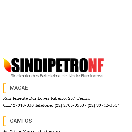
MACAÉ
Rua Tenente Rui Lopes Ribeiro, 257 Centro
CEP 27910-330 Telefone: (22) 2765-9550 / (22) 99742-3547
CAMPOS
Av. 28 de Março, 485 Centro
CEP 28.020-740 Telefone: (22) 2737-4700 / (22) 98114-3857
Search Button
Search
for:
EM ALTA
Entidades convocam ato público dia 7 pelo fim do
feminicídio em Macaé
15 horas ago