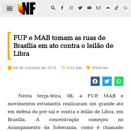
ÁREA DO FILIADO
NOTÍCIAS DO NF
SAÚDE E SEGURANÇA
ACORDO COLETIVO
SETOR PRIVADO
NF NAS INSTITUIÇÕES
FUP e MAB tomam as ruas de
Brasília em ato contra o leilão de
Libra
09 de outubro de 2013
4:03 pm
Notícias
Nesta terça-feira, 08, a FUP, MAB e
movimentos estudantis realizaram um grande ato
em defesa do pré-sal e contra o leilão de Libra, em
Brasília. A concentração começou no
Acampamento da Soberania, como é chamado