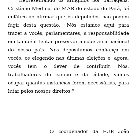
Cristiano Medina, do MAB do estado do Pará, foi
enfático ao afirmar que os deputados não podem
fugir desta questão. “Nós estamos aqui para
trazer a vocês, parlamentares, a responsabilidade
em também tentar preservar a soberania nacional
do nosso país. Nós depositamos confiança em
vocês, os elegendo nas últimas eleições e, agora,
vocês tem o dever de contribuir. Nós,
trabalhadores do campo e da cidade, vamos
ocupar quantas instancias forem necessárias, para
lutar pelos nossos direitos.”
O coordenador da FUP, João Antonio de
Moraes, que tem liderado as atividades contra o
leilão de Libra em Brasília, exigiu que o Deputado
Luiz Alberto leve este pleito dos trabalhadores ao