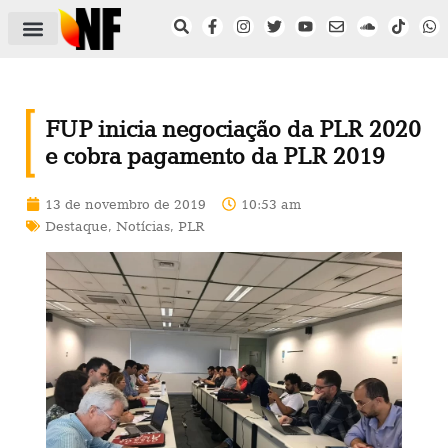
ÁREA DO FILIADO
NOTÍCIAS DO NF
SAÚDE E SEGURANÇA
ACORDO COLETIVO
SETOR PRIVADO
NF NAS INSTITUIÇÕES
FUP inicia negociação da PLR 2020
e cobra pagamento da PLR 2019
13 de novembro de 2019
10:53 am
Destaque
,
Notícias
,
PLR