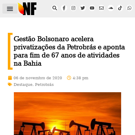
ÁREA DO FILIADO
NOTÍCIAS DO NF
SAÚDE E SEGURANÇA
ACORDO COLETIVO
SETOR PRIVADO
NF NAS INSTITUIÇÕES
Gestão Bolsonaro acelera
privatizações da Petrobrás e aponta
para fim de 67 anos de atividades
na Bahia
06 de novembro de 2020
4:38 pm
Destaque
,
Petrobrás