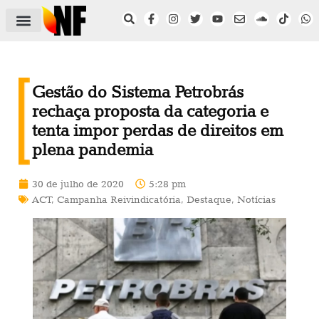
ÁREA DO FILIADO
NOTÍCIAS DO NF
SAÚDE E SEGURANÇA
ACORDO COLETIVO
SETOR PRIVADO
NF NAS INSTITUIÇÕES
Gestão do Sistema Petrobrás
rechaça proposta da categoria e
tenta impor perdas de direitos em
plena pandemia
30 de julho de 2020
5:28 pm
ACT
,
Campanha Reivindicatória
,
Destaque
,
Notícias