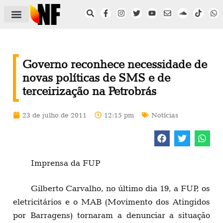
ÁREA DO FILIADO
NOTÍCIAS DO NF
SAÚDE E SEGURANÇA
ACORDO COLETIVO
SETOR PRIVADO
NF NAS INSTITUIÇÕES
Governo reconhece necessidade de
novas políticas de SMS e de
terceirização na Petrobrás
23 de julho de 2011
12:15 pm
Notícias
Imprensa da FUP
Gilberto Carvalho, no último dia 19, a FUP, os
eletricitários e o MAB (Movimento dos Atingidos
por Barragens) tornaram a denunciar a situação