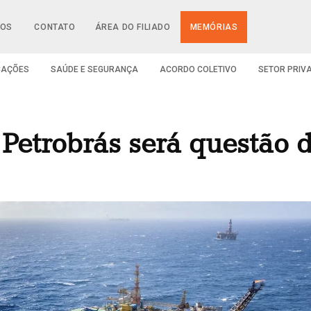
IOS
CONTATO
ÁREA DO FILIADO
MEMÓRIAS
CAÇÕES
SAÚDE E SEGURANÇA
ACORDO COLETIVO
SETOR PRIV
 Petrobrás será questão 