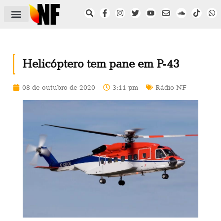
ÁREA DO FILIADO
NOTÍCIAS DO NF
SAÚDE E SEGURANÇA
ACORDO COLETIVO
SETOR PRIVADO
NF NAS INSTITUIÇÕES
Helicóptero tem pane em P-43
08 de outubro de 2020
3:11 pm
Rádio NF