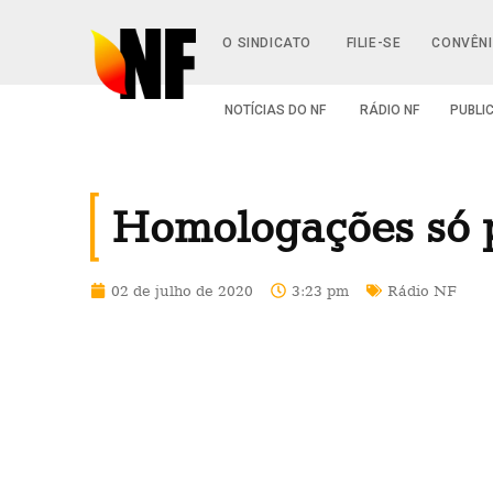
O SINDICATO
FILIE-SE
CONVÊN
NOTÍCIAS DO NF
RÁDIO NF
PUBLI
Homologações só p
02 de julho de 2020
3:23 pm
Rádio NF