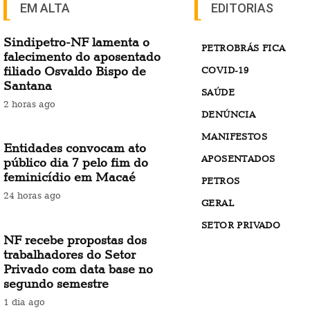
EM ALTA
EDITORIAS
Sindipetro-NF lamenta o
PETROBRÁS FICA
falecimento do aposentado
filiado Osvaldo Bispo de
COVID-19
Santana
SAÚDE
2 horas ago
DENÚNCIA
MANIFESTOS
Entidades convocam ato
APOSENTADOS
público dia 7 pelo fim do
feminicídio em Macaé
PETROS
24 horas ago
GERAL
SETOR PRIVADO
NF recebe propostas dos
trabalhadores do Setor
Privado com data base no
segundo semestre
1 dia ago