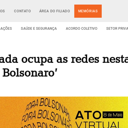
IOS
CONTATO
ÁREA DO FILIADO
MEMÓRIAS
CAÇÕES
SAÚDE E SEGURANÇA
ACORDO COLETIVO
SETOR PRIV
da ocupa as redes nesta
a Bolsonaro’