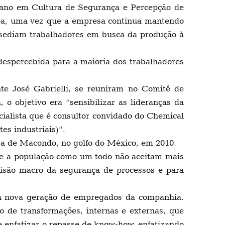
liano em Cultura de Segurança e Percepção de
área, uma vez que a empresa continua mantendo
ssediam trabalhadores em busca da produção à
 despercebida para a maioria dos trabalhadores
nte José Gabrielli, se reuniram no Comitê de
 objetivo era “sensibilizar as lideranças da
ialista que é consultor convidado do Chemical
es industriais)”.
 e a de Macondo, no golfo do México, em 2010.
s e a população como um todo não aceitam mais
visão macro da segurança de processos e para
a a nova geração de empregados da companhia.
e transformações, internas e externas, que
 enfatizar o repasse de know-how, enfatizando