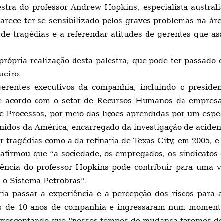
stra do professor Andrew Hopkins, especialista austra
 parece ter se sensibilizado pelos graves problemas na 
de tragédias e a referendar atitudes de gerentes que a
própria realização desta palestra, que pode ter passado
ueiro.
erentes executivos da companhia, incluindo o preside
e acordo com o setor de Recursos Humanos da empresa, o
 Processos, por meio das lições aprendidas por um espec
idos da América, encarregado da investigação de acident
or tragédias como a da refinaria de Texas City, em 2005,
i afirmou que “a sociedade, os empregados, os sindicato
iência do professor Hopkins pode contribuir para uma 
o o Sistema Petrobras”.
ia passar a experiência e a percepção dos riscos par
 de 10 anos de companhia e ingressaram num momento d
acrescentando que “nesses tempos de mudança teremos de