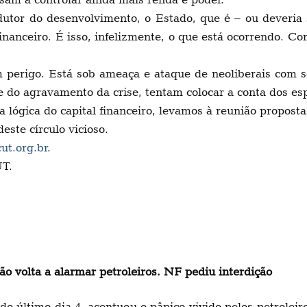
dutor do desenvolvimento, o Estado, que é – ou deveria 
 financeiro. É isso, infelizmente, o que está ocorrendo. C
m perigo. Está sob ameaça e ataque de neoliberais com se
 do agravamento da crise, tentam colocar a conta dos es
lógica do capital financeiro, levamos à reunião proposta
deste círculo vicioso.
ut.org.br
.
UT.
o volta a alarmar petroleiros. NF pediu interdição
 último dia 4, acentuou o pânico vivido pelos petrolei