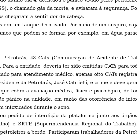
(H2S), o chamado gás da morte, e avisaram à segurança. Fo
os chegaram a sentir dor de cabeça.
 era um tanque desativado. Por meio de um suspiro, o gá
smos que podem se formar, por exemplo, em água parad
Petrobrás, 43 Cats (Comunicação de Acidente de Traba
 Para a entidade, deveria ter sido emitidas CATs para tod
ado para atendimento médico, apenas oito CATs registr
esidente da Petrobrás, José Gabrielli, é crime e deve ger
 que cobra a avaliação médica, física e psicológica, de 
e pânico na unidade, em razão das ocorrências de intox
 intoxicados durante o sono.
u pedido de interdição da plataforma junto aos órgãos
alho) e SRTE (Superintendência Regional do Trabalho).
etroleiros a bordo. Participaram trabalhadores da Petro