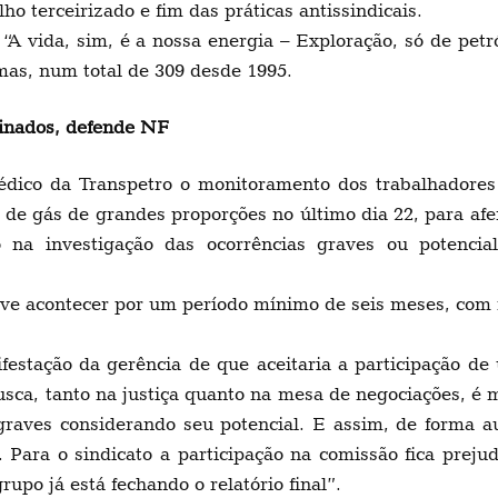
ho terceirizado e fim das práticas antissindicais.
vida, sim, é a nossa energia – Exploração, só de petr
mas, num total de 309 desde 1995.
inados, defende NF
dico da Transpetro o monitoramento dos trabalhadores 
de gás de grandes proporções no último dia 22, para afer
ão na investigação das ocorrências graves ou potenci
ve acontecer por um período mínimo de seis meses, com
festação da gerência de que aceitaria a participação d
sca, tanto na justiça quanto na mesa de negociações, é m
raves considerando seu potencial. E assim, de forma au
ra o sindicato a participação na comissão fica prejud
upo já está fechando o relatório final”.