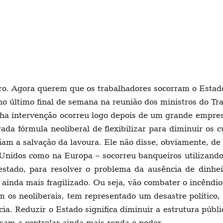
ro. Agora querem que os trabalhadores socorram o Estad
 no último final de semana na reunião dos ministros do T
a intervenção ocorreu logo depois de um grande empresá
rrada fórmula neoliberal de flexibilizar para diminuir o
seriam a salvação da lavoura. Ele não disse, obviamente, d
Unidos como na Europa – socorreu banqueiros utilizando
tado, para resolver o problema da ausência de dinheiro
 ainda mais fragilizado. Ou seja, vão combater o incêndi
os neoliberais, tem representado um desastre político, 
cia. Reduzir o Estado significa diminuir a estrutura públi
sam a controlar ainda mais renda e poder.