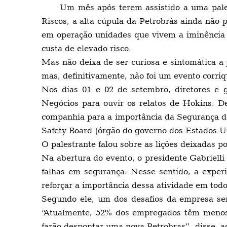
Um mês após terem assistido a uma pale
Riscos, a alta cúpula da Petrobrás ainda não
em operação unidades que vivem a iminência 
custa de elevado risco.
Mas não deixa de ser curiosa e sintomática a 
mas, definitivamente, não foi um evento corriq
Nos dias 01 e 02 de setembro, diretores e g
Negócios para ouvir os relatos de Hokins. D
companhia para a importância da Segurança de
Safety Board (órgão do governo dos Estados Un
O palestrante falou sobre as lições deixadas p
Na abertura do evento, o presidente Gabriell
falhas em segurança. Nesse sentido, a exper
reforçar a importância dessa atividade em tod
Segundo ele, um dos desafios da empresa ser
“Atualmente, 52% dos empregados têm menos
farão despontar uma nova Petrobras”, disse, 