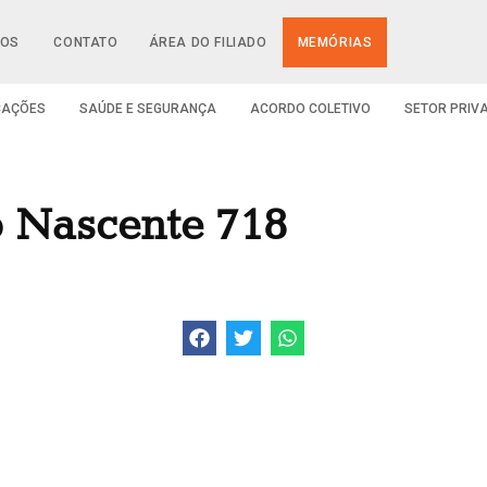
IOS
CONTATO
ÁREA DO FILIADO
MEMÓRIAS
CAÇÕES
SAÚDE E SEGURANÇA
ACORDO COLETIVO
SETOR PRIV
o Nascente 718