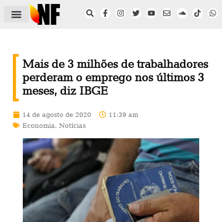
ÁREA DO FILIADO
NOTÍCIAS DO NF
SAÚDE E SEGURANÇA
ACORDO COLETIVO
SETOR PRIVADO
NF NAS INSTITUIÇÕES
Mais de 3 milhões de trabalhadores
perderam o emprego nos últimos 3
meses, diz IBGE
14 de agosto de 2020
11:39 am
Economia
,
Notícias