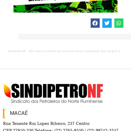
Sindipetro-NF
·
Não vote na escolha de um nome para a associação que irá gerir a AMS
MACAÉ
Rua Tenente Rui Lopes Ribeiro, 257 Centro
CEP 27910-330 Telefone: (22) 2765-9550 / (22) 99742-3547