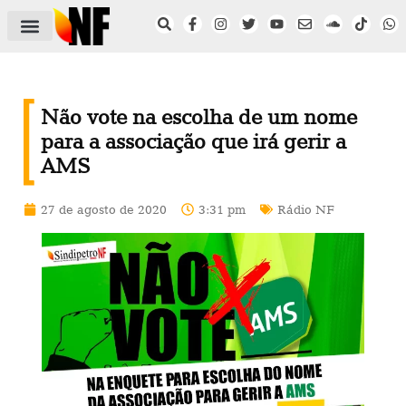
ÁREA DO FILIADO
NOTÍCIAS DO NF
SAÚDE E SEGURANÇA
ACORDO COLETIVO
SETOR PRIVADO
NF NAS INSTITUIÇÕES
Não vote na escolha de um nome
para a associação que irá gerir a
AMS
27 de agosto de 2020
3:31 pm
Rádio NF