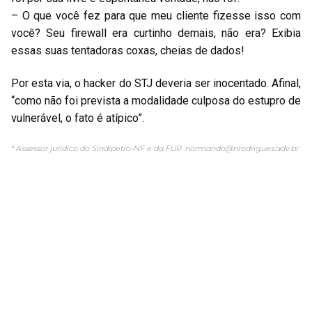
– O que você fez para que meu cliente fizesse isso com
você? Seu firewall era curtinho demais, não era? Exibia
essas suas tentadoras coxas, cheias de dados!
Por esta via, o hacker do STJ deveria ser inocentado. Afinal,
“como não foi prevista a modalidade culposa do estupro de
vulnerável, o fato é atípico”.
* Assessor jurídico do Sindipetro-NF e da FUP.
normando@nrodrigues.adv.br