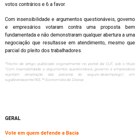
votos contrários e 6 a favor.
Com insensibilidade e argumentos questionáveis, governo
e empresários votaram contra uma proposta bem
fundamentada e não demonstraram qualquer abertura a uma
negociação que resultasse em atendimento, mesmo que
parcial do pleito dos trabalhadores.
*Trecho de artigo publicado originalmente no portal da CUT, sob o título
“Com insensibilidade e argumentos questionáveis, governo e empresários
rejeitam ampliação das parcelas do seguro-desemprego”, em
is.gd/eanascente1165. ** Economista do Dieese.
GERAL
Vote em quem defende a Bacia