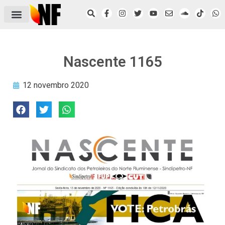
ÁREA DO FILIADO
NOTÍCIAS DO NF
SAÚDE E SEGURANÇA
ACORDO COLETIVO
SETOR PRIVADO
NF NAS INSTITUIÇÕES
Nascente 1165
12 novembro 2020