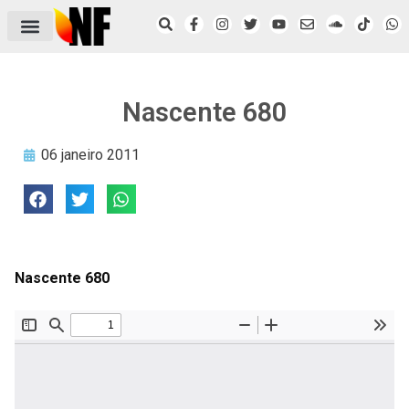
ÁREA DO FILIADO
NOTÍCIAS DO NF
SAÚDE E SEGURANÇA
ACORDO COLETIVO
SETOR PRIVADO
NF NAS INSTITUIÇÕES
Nascente 680
06 janeiro 2011
Nascente 680