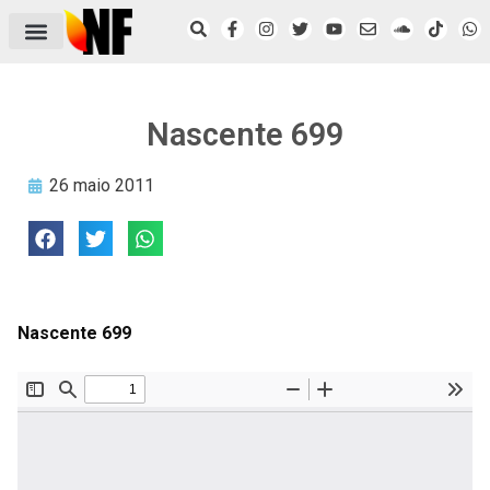
ÁREA DO FILIADO
NOTÍCIAS DO NF
SAÚDE E SEGURANÇA
ACORDO COLETIVO
SETOR PRIVADO
NF NAS INSTITUIÇÕES
Nascente 699
26 maio 2011
Nascente 699