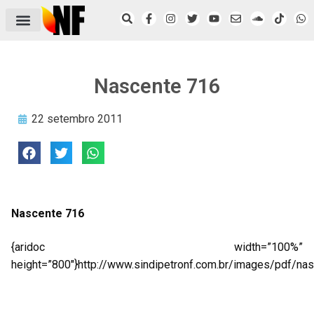
ÁREA DO FILIADO
NOTÍCIAS DO NF
SAÚDE E SEGURANÇA
ACORDO COLETIVO
SETOR PRIVADO
NF NAS INSTITUIÇÕES
Nascente 716
22 setembro 2011
Nascente 716
{aridoc width=”100%”
height=”800″}http://www.sindipetronf.com.br/images/pdf/nas