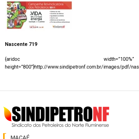
Nascente 719
{aridoc width=”100%”
height=”800″}http://www.sindipetronf.com.br/images/pdf/nas
MACAÉ