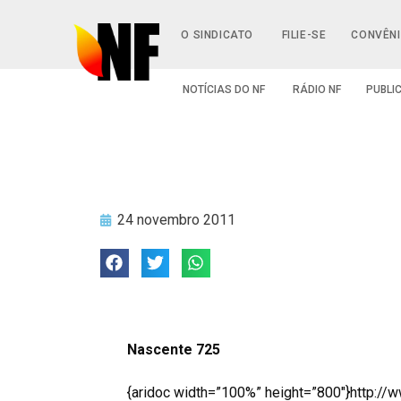
O SINDICATO
FILIE-SE
CONVÊN
NOTÍCIAS DO NF
RÁDIO NF
PUBLI
24 novembro 2011
Nascente 725
{aridoc width=”100%” height=”800″}http://