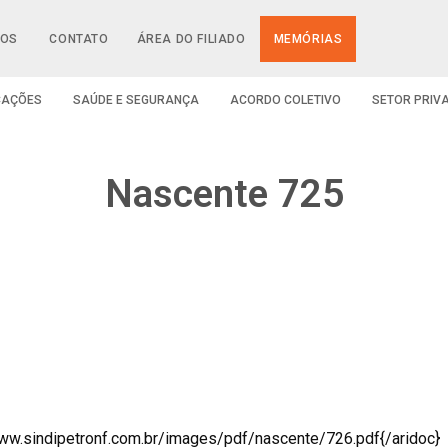
IOS
CONTATO
ÁREA DO FILIADO
MEMÓRIAS
CAÇÕES
SAÚDE E SEGURANÇA
ACORDO COLETIVO
SETOR PRIV
Nascente 725
www.sindipetronf.com.br/images/pdf/nascente/726.pdf{/aridoc}