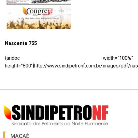
Nascente 755
{aridoc width=”100%”
height=”800″}http://www.sindipetronf.com.br/images/pdf/nas
MACAÉ