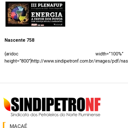
Nascente 758
{aridoc width=”100%”
height=”800″}http://www.sindipetronf.com.br/images/pdf/nas
MACAÉ