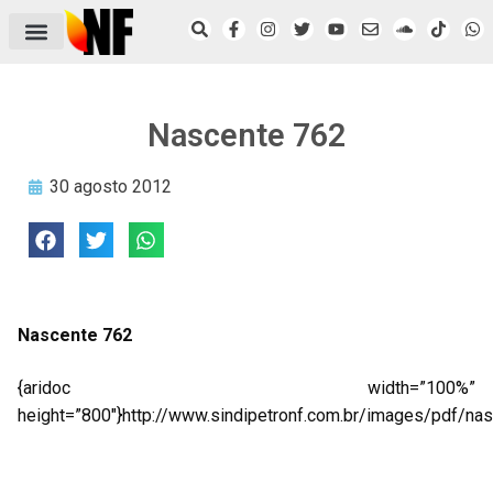
ÁREA DO FILIADO
NOTÍCIAS DO NF
SAÚDE E SEGURANÇA
ACORDO COLETIVO
SETOR PRIVADO
NF NAS INSTITUIÇÕES
Nascente 762
30 agosto 2012
Nascente 762
{aridoc width=”100%”
height=”800″}http://www.sindipetronf.com.br/images/pdf/nas