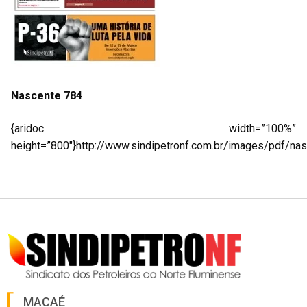
Nascente 784
{aridoc width=”100%”
height=”800″}http://www.sindipetronf.com.br/images/pdf/nas
MACAÉ