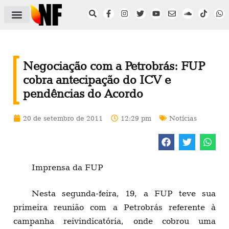
ÁREA DO FILIADO
NOTÍCIAS DO NF
SAÚDE E SEGURANÇA
ACORDO COLETIVO
SETOR PRIVADO
NF NAS INSTITUIÇÕES
Negociação com a Petrobrás: FUP
cobra antecipação do ICV e
pendências do Acordo
20 de setembro de 2011
12:29 pm
Notícias
Imprensa da FUP
Nesta segunda-feira, 19, a FUP teve sua
primeira reunião com a Petrobrás referente à
campanha reivindicatória, onde cobrou uma