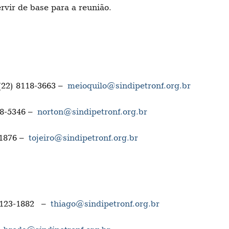
rvir de base para a reunião.
(22) 8118-3663 –
meioquilo@sindipetronf.org.br
28-5346 –
norton@sindipetronf.org.br
3-1876 –
tojeiro@sindipetronf.org.br
 8123-1882 –
thiago@sindipetronf.org.br