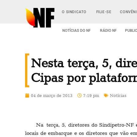
O SINDICATO
FILIE-SE
CONVÊN
NOTÍCIAS DO NF
RÁDIO NF
PUBLI
Nesta terça, 5, di
Cipas por platafo
04 de março de 2013
7:19 pm
Notícias
Na terça, 5, diretores do Sindipetro-NF
locais de embarque e os diretores que vão em