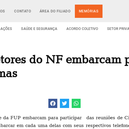
IOS
CONTATO
ÁREA DO FILIADO
MEMÓRIAS
CAÇÕES
SAÚDE E SEGURANÇA
ACORDO COLETIVO
SETOR PRIV
retores do NF embarcam p
rmas
 e da FUP embarcam para participar das reuniões de Cip
barcar em cada uma delas com seus respectivos telefon